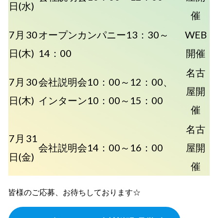
日(水)
催
7月30
オープンカンパニー13：30～
WEB
日(木)
14：00
開催
名古
7月30
会社説明会10：00～12：00、
屋開
日(木)
インターン10：00～15：00
催
名古
7月31
会社説明会14：00～16：00
屋開
日(金)
催
皆様のご応募、お待ちしております☆