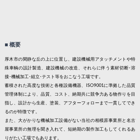
■ 概要
厚木市の閑静な丘の上に位置し、建設機械用アタッチメントや特
殊車輌の設計製造、建設機械の改造、それらに伴う素材切断･溶
接･機械加工･組立･テスト等をおこなう工場です。
蓄積された高度な技術と各種設備機器、ISO9001に準拠した品質
管理体制により、品質、コスト、納期共に競争力ある物作りを目
指し、設計から生産、塗装、アフターフォローまで一貫してでき
るのが特徴です。
また、大がかりな機械加工設備がない当社の相模原事業所と名古
屋事業所の無理を聞き入れて、短納期の製作加工もしてくれるあ
りがたい工場でもあります。