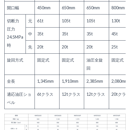
開口幅
450mm
650mm
650mm
800mm
切断力
元
61t
105t
105t
130t
圧力
中
35t
35t
35t
45t
24.5MPa
時
先
20t
20t
20t
25t
旋回方式
固定式
固定式
油圧全旋
固定式
回
全長
1,345mm
1,910mm
2,385mm
2,080mm
適応油圧ショ
6tクラス
12tクラス
12tクラス
20tクラス
ベル