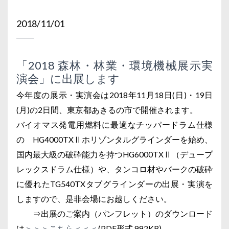
2018/11/01
「2018 森林・林業・環境機械展示実
演会」に出展します
今年度の展示・実演会は2018年11月18日(日)・19日
(月)の2日間、東京都あきるの市で開催されます。
バイオマス発電用燃料に最適なチッパードラム仕様
の HG4000TXⅡホリゾンタルグラインダーを始め、
国内最大級の破砕能力を持つHG6000TXⅡ（デュープ
レックスドラム仕様）や、タンコロ材やバークの破砕
に優れたTG540TXタブグラインダーの出展・実演を
しますので、是非会場にお越しください。
⇒出展のご案内（パンフレット）のダウンロード
は
＞＞＞こちら＜＜＜
(PDF形式 992KB)