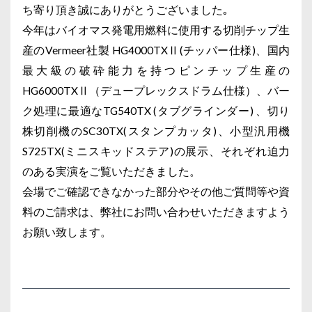
ち寄り頂き誠にありがとうございました｡
今年はバイオマス発電用燃料に使用する切削チップ生
産のVermeer社製 HG4000TXⅡ(チッパー仕様)、国内
最大級の破砕能力を持つピンチップ生産の
HG6000TXⅡ（デュープレックスドラム仕様）、バー
ク処理に最適なTG540TX (タブグラインダー) 、切り
株切削機のSC30TX(スタンプカッタ)、小型汎用機
S725TX(ミニスキッドステア)の展示、それぞれ迫力
のある実演をご覧いただきました。
会場でご確認できなかった部分やその他ご質問等や資
料のご請求は、弊社にお問い合わせいただきますよう
お願い致します。