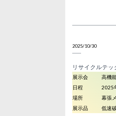
2025/10/30
リサイクルテッ
展示会
高機
日程
202
場所
幕張メ
展示品
低速破